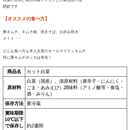
絶妙です
【オススメの食べ方】
豚キムチ、キムチ鍋、焼きそば、お好み焼き
ｅｔｃ・・
どんな食べ方も本人次第のオールマイティキムチ
特に豚キムチポッカは有名！
商品名
カット白菜
白菜（国産）、漬原材料（唐辛子・にんにく・
原材料
ごま・あみえび）調味料（アミノ酸等・食塩・
酒・みりん）
保存方法
要冷蔵
賞味期限
10℃以下
で保存し
約2週間