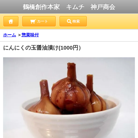
鶴橋創作本家 キムチ 神戸商会
カート
検索
ホーム
＞
惣菜味付
にんにくの玉醤油漬け(1000円）