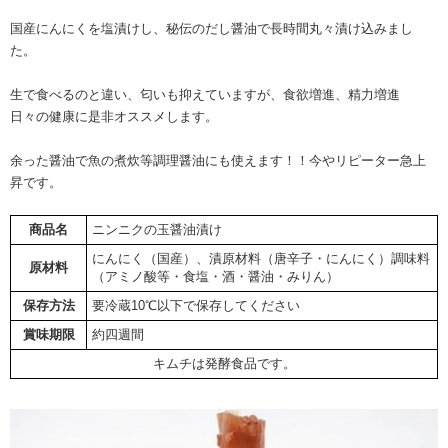
国産にんにくを塩漬けし、秘伝のだし醤油で長時間丸々漬け込みまし
た。
生で食べるのと違い、匂いも抑えていますが、食欲増進、精力増進
日々の健康に是非オススメします。
余った醤油で魚の煮炊等調理醤油にも使えます！！今やリピーター急上
昇です。
商品名
ニンニクの玉醤油漬け
にんにく（国産）、漬原材料（唐辛子・にんにく）調味料
原材料
（アミノ酸等・食塩・酒・醤油・みりん）
保存方法
要冷蔵10℃以下で保存してください
賞味期限
約四週間
キムチは発酵食品です。