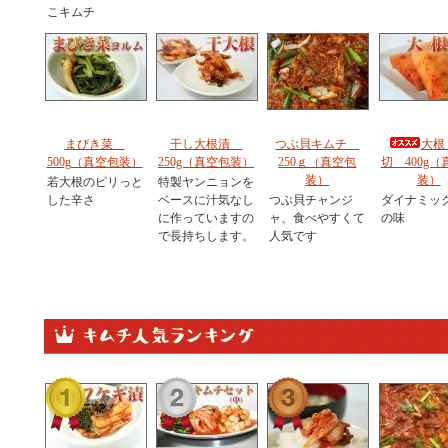
こキムチ
まびき菜
干し大根漬
つぶ貝キムチ
大根
500g（真空包装）
250g（真空包装）
250ｇ（真空包
切 400g（
装）
装）
若大根のピリっと
特製ヤンニョンを
した辛さ
ベースに汁気なし
つぶ貝チャンジ
ダイナミッ
に作っていますの
ャ、食べやすくて
の味
で長持ちします。
人気です