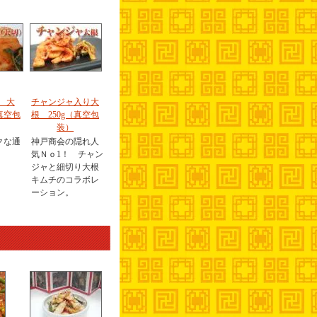
 大
チャンジャ入り大
真空包
根 250g（真空包
装）
クな通
神戸商会の隠れ人
気Ｎｏ1！ チャン
ジャと細切り大根
キムチのコラボレ
ーション。