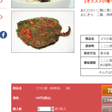
【オススメの食
あたたかいご飯に巻
おにぎり、ご飯、焼
商品名
ゴマの
原材料
ここに
保存方法
要冷蔵
ここに
賞味期限
約2週間
キムチは
商品名
ゴマの葉（味噌漬） 2束
価格
540円(税込)
袋/2束入
購入数