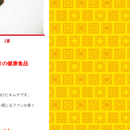
 2束
りの健康食品
漬けたキムチです。
を感じるファンが多く