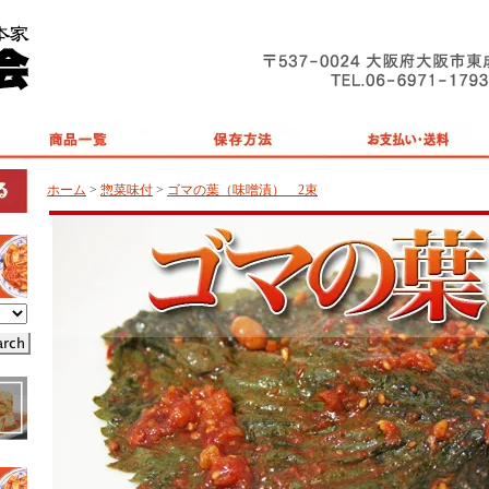
ホーム
>
惣菜味付
>
ゴマの葉（味噌漬） 2束