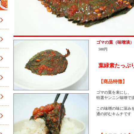
ゴマの葉（味噌漬）
500円
葉緑素たっぷ
【商品特徴】
ゴマの葉を束にし、
特選ヤンニン味噌で
この味噌の味に深み
通の好むキムチです