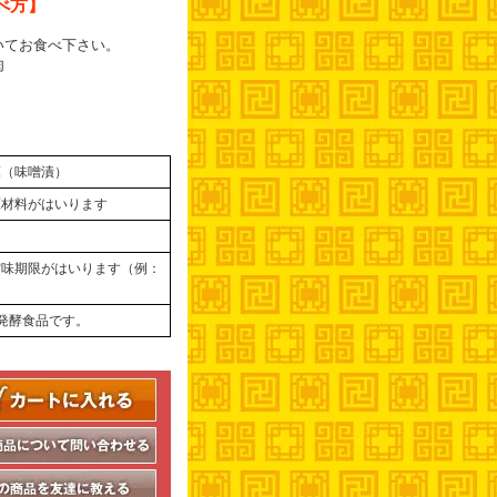
べ方】
いてお食べ下さい。
肉
葉（味噌漬）
原材料がはいります
賞味期限がはいります（例：
）
発酵食品です。