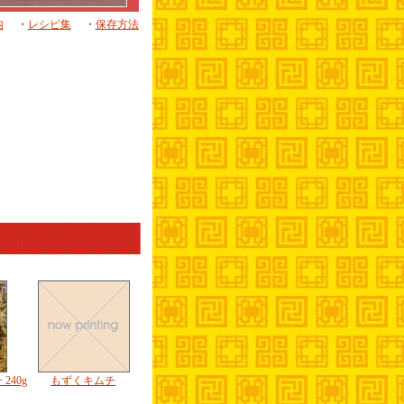
内
・
レシピ集
・
保存方法
240g
もずくキムチ