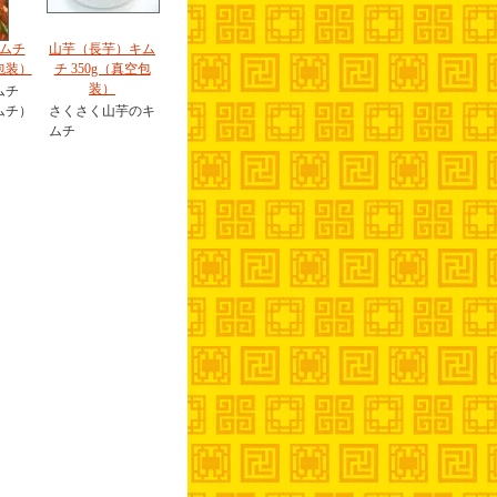
ムチ
山芋（長芋）キム
包装）
チ 350g（真空包
装）
ムチ
ムチ）
さくさく山芋のキ
ムチ