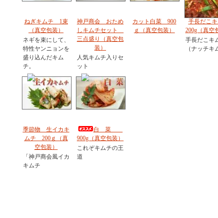
ねぎキムチ 1束
神戸商会 おため
カット白菜 900
手長だこキ
（真空包装）
しキムチセット
ｇ（真空包装）
200g（真空
三点盛り（真空包
ネギを束にして、
手長だこキ
装）
特性ヤンニョンを
（ナッチキ
盛り込んだキム
人気キムチ入りセ
チ。
ット
季節物 生イカキ
白 菜
ムチ 200ｇ（真
900g（真空包装）
空包装）
これぞキムチの王
「神戸商会風イカ
道
キムチ