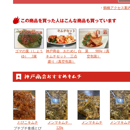
・
鶴橋アクセス案
ゴマの葉（しょう
神戸商会 おためし
白 菜 900g（真
ゆ） 3束
キムチセット 三点
空包装）
盛り（真空包装）
とびこキムチ
メンマキムチ
メンマキムチ
メンマキムチ 
120g
プチプチ食感とび