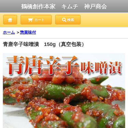
鶴橋創作本家 キムチ 神戸商会
カート
検索
ホーム
＞
惣菜味付
青唐辛子味噌漬 150g（真空包装）