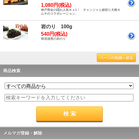
1,080円(税込)
神戸商会の隠れ人気Ｎｏ1！ チャンジャと細切り大根キ
ムチのコラボレーション。
岩のり 100g
540円(税込)
韓流佃煮の岩のり
ページの先頭へ戻る
商品検索
メルマガ登録・解除