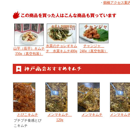
・
鶴橋アクセス案
水菜のチョレギキム
チャンジャ
山芋（長芋）キムチ
チ 水菜キムチ400g
240g（真空包装）
350g（真空包装）
とびこキムチ
メンマキムチ
メンマキムチ
メンマキムチ 
120g
プチプチ食感とび
こキムチ