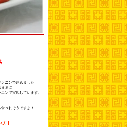
供
ヤンニンで絡めました
のままに
ンニンで実現しています。
も食べれそうですよ！
べ方】