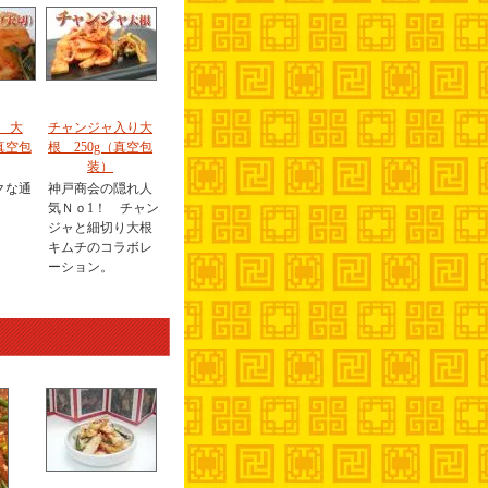
 大
チャンジャ入り大
真空包
根 250g（真空包
装）
クな通
神戸商会の隠れ人
気Ｎｏ1！ チャン
ジャと細切り大根
キムチのコラボレ
ーション。