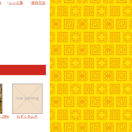
内
・
レシピ集
・
保存方法
240g
もずくキムチ