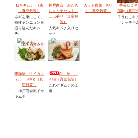
ねぎキムチ 1束
神戸商会 おため
カット白菜 900
手長だこキ
（真空包装）
しキムチセット
ｇ（真空包装）
200g（真空
三点盛り（真空包
ネギを束にして、
手長だこキ
装）
特性ヤンニョンを
（ナッチキ
盛り込んだキム
人気キムチ入りセ
チ。
ット
季節物 生イカキ
白 菜
ムチ 200ｇ（真
900g（真空包装）
空包装）
これぞキムチの王
「神戸商会風イカ
道
キムチ