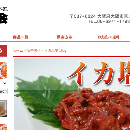
ホーム
>
塩辛味付
>
イカ塩辛 100g