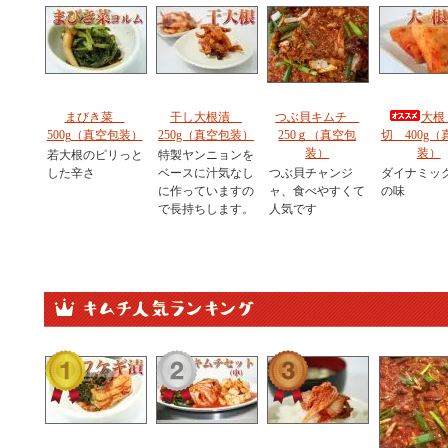
まびき菜
干し大根漬
つぶ貝キムチ
大根
500g（真空包装）
250g（真空包装）
250ｇ（真空包
切 400g（
装）
装）
若大根のピリっと
特製ヤンニョンを
した辛さ
ベースに汁気なし
つぶ貝チャンジ
ダイナミッ
に作っていますの
ャ、食べやすくて
の味
で長持ちします。
人気です