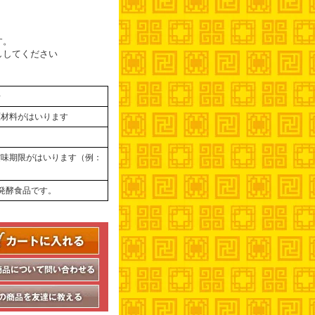
す。
ししてください
辛
原材料がはいります
賞味期限がはいります（例：
）
発酵食品です。