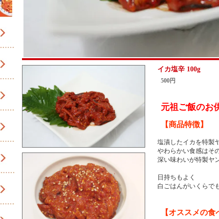
イカ塩辛 100g
500円
元祖ご飯のお
【商品特徴】
塩漬したイカを特製
やわらかい食感はそ
深い味わいが特製ヤ
日持ちもよく
白ごはんがいくらで
【オススメの食