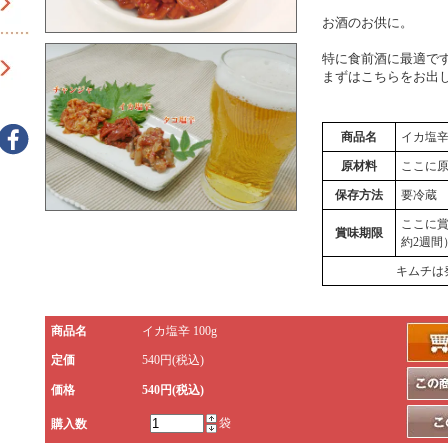
お酒のお供に。
特に食前酒に最適で
まずはこちらをお出
商品名
イカ塩
原材料
ここに
保存方法
要冷蔵
ここに
賞味期限
約2週間
キムチは
商品名
イカ塩辛 100g
定価
540円(税込)
価格
540円(税込)
袋
購入数