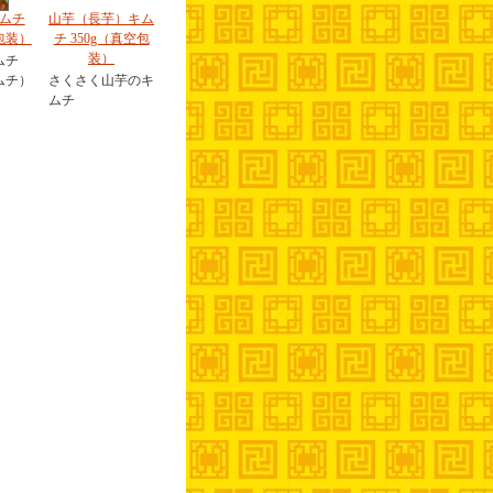
ムチ
山芋（長芋）キム
包装）
チ 350g（真空包
装）
ムチ
ムチ）
さくさく山芋のキ
ムチ