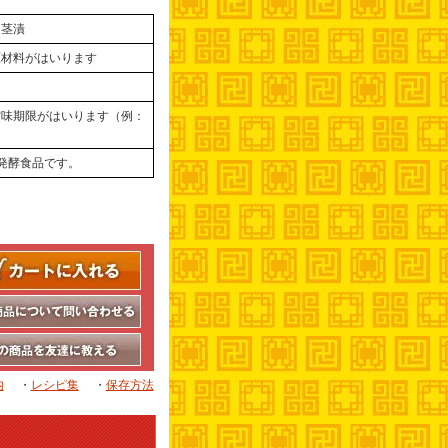
ク茎漬
原材料がはいります
賞味期限がはいります（例：
）
発酵食品です。
内
・
レシピ集
・
保存方法