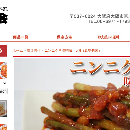
ホーム
>
惣菜味付
>
ニンニク茎味噌漬 2個（真空包装）