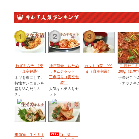
ねぎキムチ 1束
神戸商会 おため
カット白菜 900
手長だこキ
（真空包装）
しキムチセット
ｇ（真空包装）
200g（真空
三点盛り（真空包
ネギを束にして、
手長だこキ
装）
特性ヤンニョンを
（ナッチキ
盛り込んだキム
人気キムチ入りセ
チ。
ット
季節物 生イカキ
白 菜