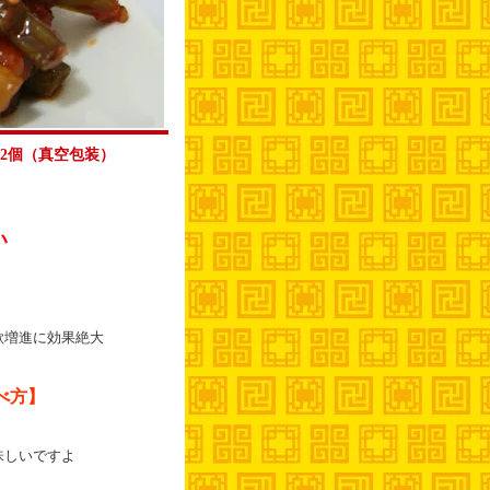
2個（真空包装）
い
欲増進に効果絶大
べ方】
しいですよ