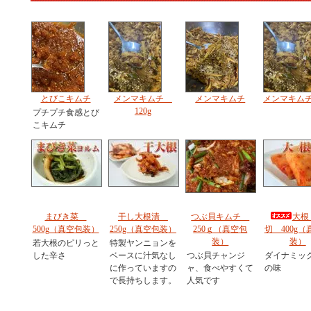
とびこキムチ
メンマキムチ
メンマキムチ
メンマキムチ 
120g
プチプチ食感とび
こキムチ
まびき菜
干し大根漬
つぶ貝キムチ
大根
500g（真空包装）
250g（真空包装）
250ｇ（真空包
切 400g（
装）
装）
若大根のピリっと
特製ヤンニョンを
した辛さ
ベースに汁気なし
つぶ貝チャンジ
ダイナミッ
に作っていますの
ャ、食べやすくて
の味
で長持ちします。
人気です