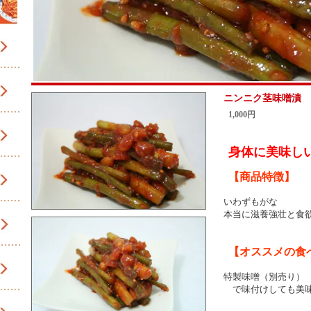
ニンニク茎味噌漬 
1,000円
身体に美味し
【商品特徴】
いわずもがな
本当に滋養強壮と食
【オススメの食
特製味噌（別売り）
で味付けしても美味