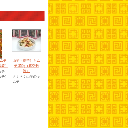
ムチ
山芋（長芋）キム
包装）
チ 350g（真空包
装）
ムチ
ムチ）
さくさく山芋のキ
ムチ