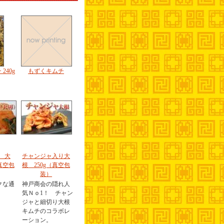
240g
もずくキムチ
 大
チャンジャ入り大
真空包
根 250g（真空包
装）
クな通
神戸商会の隠れ人
気Ｎｏ1！ チャン
ジャと細切り大根
キムチのコラボレ
ーション。