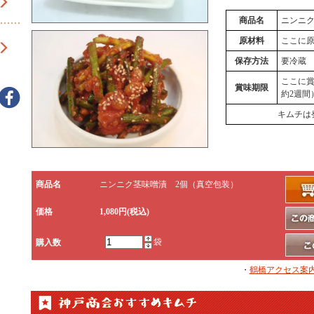
商品名
ニンニ
原材料
ここに
保存方法
要冷蔵
ここに
賞味期限
約2週間
キムチは
商品名
ニンニク茎味噌漬 2個（真空包装）
価格
1,080円(税込)
袋
購入数
・
鶴橋アクセス案