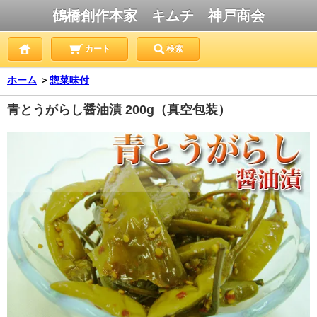
鶴橋創作本家 キムチ 神戸商会
カート
検索
ホーム
＞
惣菜味付
青とうがらし醤油漬 200g（真空包装）